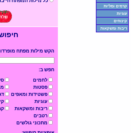
כל מילות המפתח חייבו
קרמים ומליות
עוגיות
קינוחים
ריבות ומשקאות
חיפוש
הקש מילות מפתח מופרדות
חפש ב:
לחמים
סל
פסטות
מא
פשטידות ומאפים
דג
עוגיות
קי
ריבות ומשקאות
קר
רטבים
מתכוני גולשים
אופציות חיפוש: